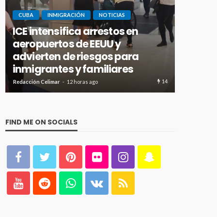
CUBA
INMIGRACIÓN
NOTICIAS
Panamá expulsa a
INMIGRAC
cubanoamericano buscado en
Cubano
Florida por presunto
ciudad
narcotráfico
presun
19
Redacción Celimar
2 días ago
Redacción Ce
FIND ME ON SOCIALS