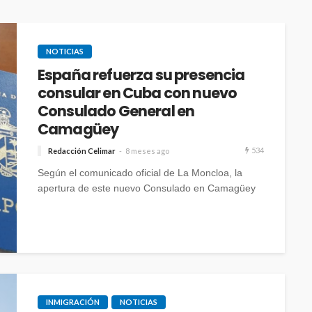
NOTICIAS
España refuerza su presencia
consular en Cuba con nuevo
Consulado General en
Camagüey
534
Redacción Celimar
8 meses ago
Según el comunicado oficial de La Moncloa, la
apertura de este nuevo Consulado en Camagüey
permitirá una atención más cercana y eficiente
para los ciudadanos españoles en el centro-oriente
cubano.
INMIGRACIÓN
NOTICIAS