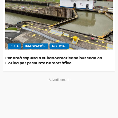
CUBA
INMIGRACIÓN
NOTICIAS
Panamá expulsa a cubanoamericano buscado en
Florida por presunto narcotráfico
- Advertisement -