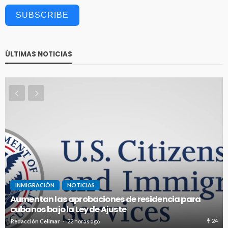
SUBSCRIBE
ÚLTIMAS NOTICIAS
INMIGRACIÓN
NOTICIAS
ara
EEUU estrena fianzas de hasta $250.000 para
obtener visas de inmigrante
24
Redacción Celimar
2 días ago