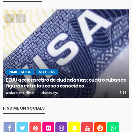
NOTICIAS
MultiplyHelp: Conecta con clientes y trabajadores
de forma sencilla para ganar dinero extra
442
Celimar Redacción
1 día ago
FIND ME ON SOCIALS