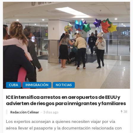
CUBA
INMIGRACIÓN
NOTICIAS
ICE intensifica arrestos en aeropuertos de EEUU y
advierten de riesgos para inmigrantes y familiares
38
Redacción Celimar
3 días ago
Los expertos aconsejan a quienes necesiten viajar por vía
aérea llevar el pasaporte y la documentación relacionada con