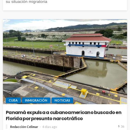
su situación migratoria
CUBA
INMIGRACIÓN
NOTICIAS
Panamá expulsa a cubanoamericano buscado en
Florida por presunto narcotráfico
36
Redacción Celimar
4 días ago