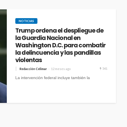
NOTICIAS
Trump ordena el despliegue de
la Guardia Nacional en
Washington D.C. para combatir
la delincuencia y las pandillas
violentas
541
Redacción Celimar
12 meses ago
La intervención federal incluye también la
expulsión de los miles de personas sin hogar que,
según los datos de 2024