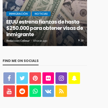
CUBA
INMIGRACIÓN
NOTICIAS
ICE intensifica arrestos en
de hasta
aeropuertos de EEUU y
r visas de
advierten de riesgos para
inmigrantes y familiares
28
2
Redacción Celimar
1 día ago
FIND ME ON SOCIALS