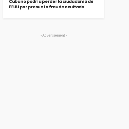
Cubano podría perder la ciudadanía de
EEUU por presunto fraude ocultado
- Advertisement -