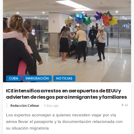
CUBA
INMIGRACIÓN
NOTICIAS
ICE intensifica arrestos en aeropuertos de EEUU y
advierten de riesgos para inmigrantes y familiares
49
Redacción Celimar
5 días ago
Los expertos aconsejan a quienes necesiten viajar por vía
aérea llevar el pasaporte y la documentación relacionada con
su situación migratoria