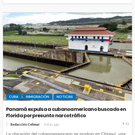
CUBA
INMIGRACIÓN
NOTICIAS
Panamá expulsa a cubanoamericano buscado en
Florida por presunto narcotráfico
42
Redacción Celimar
6 días ago
La ubicación del cubanoamericano se produjo en Chiriquí, una