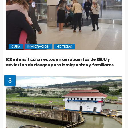
CUBA
INMIGRACIÓN
NOTICIAS
ICE intensifica arrestos en aeropuertos de EEUU y
advierten de riesgos para inmigrantes y familiares
3