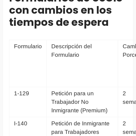
con cambios en los
tiempos de espera
Formulario
Descripción del
Cam
Formulario
Porc
1-129
Petición para un
2
Trabajador No
sem
Inmigrante (Premium)
I-140
Petición de Inmigrante
2
para Trabajadores
sem