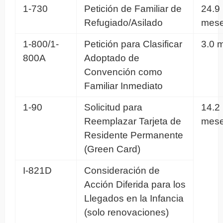
1-730
Petición de Familiar de
24.9
Refugiado/Asilado
mes
1-800/1-
Petición para Clasificar
3.0 
800A
Adoptado de
Convención como
Familiar Inmediato
1-90
Solicitud para
14.2
Reemplazar Tarjeta de
mes
Residente Permanente
(Green Card)
I-821D
Consideración de
Acción Diferida para los
Llegados en la Infancia
(solo renovaciones)