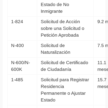
Estado de No
Inmigrante
1-824
Solicitud de Acción
9.2 
sobre una Solicitud o
Petición Aprobada
N-400
Solicitud de
7.5 
Naturalización
N-600/N-
Solicitud de Certificado
11.1
600K
de Ciudadanía
mes
1-485
Solicitud para Registrar
15.7
Residencia
mes
Permanente o Ajustar
Estado