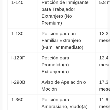
1-140
Petición de Inmigrante
5.8 
para Trabajador
Extranjero (No
Premium)
1-130
Petición para un
13.3
Familiar Extranjero
mes
(Familiar Inmediato)
I-129F
Petición para
13.4
Prometido(a)
mes
Extranjero(a)
I-290B
Aviso de Apelación o
17.3
Moción
mes
1-360
Petición para
11.6
Amerasiano, Viudo(a),
mes