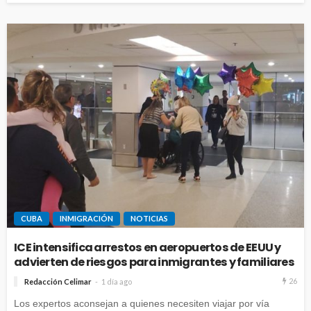
CUBA
INMIGRACIÓN
NOTICIAS
ICE intensifica arrestos en aeropuertos de EEUU y
advierten de riesgos para inmigrantes y familiares
26
Redacción Celimar
1 día ago
Los expertos aconsejan a quienes necesiten viajar por vía