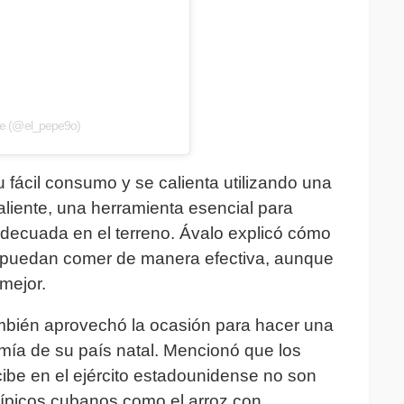
pe (@el_pepe9o)
fácil consumo y se calienta utilizando una
aliente, una herramienta esencial para
adecuada en el terreno. Ávalo explicó cómo
s puedan comer de manera efectiva, aunque
 mejor.
mbién aprovechó la ocasión para hacer una
mía de su país natal. Mencionó que los
ibe en el ejército estadounidense no son
típicos cubanos como el arroz con