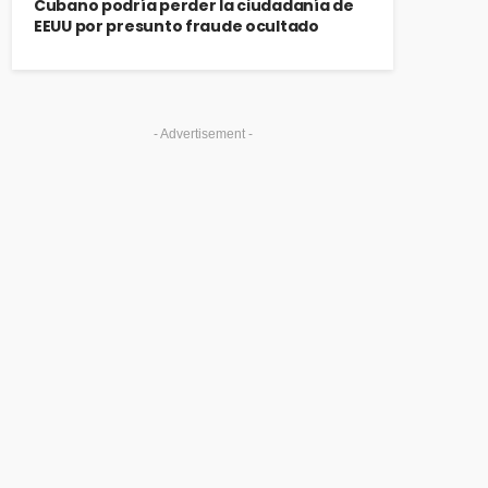
Cubano podría perder la ciudadanía de
EEUU por presunto fraude ocultado
- Advertisement -