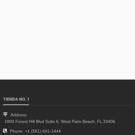
TIENDA NO. 1
Address:
1800 Forest Hill Blvd Suite 6, West Palm Beach, FL 33406
Phone:
+1 (561) 641-1444