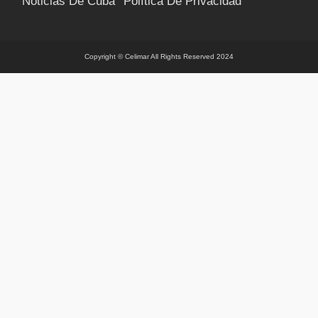
Noticias De Cuba
Política De Privacidad
Términos Y Condiciones
Suscríbete
Contacto
Copyright © Celimar All Rights Reserved 2024