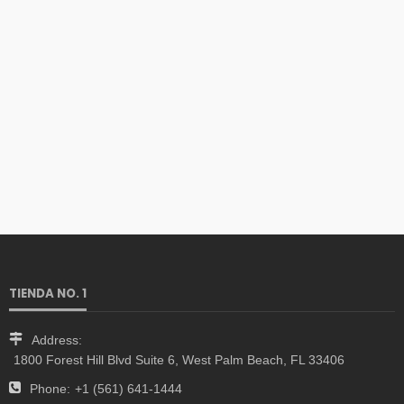
TIENDA NO. 1
Address:
1800 Forest Hill Blvd Suite 6, West Palm Beach, FL 33406
Phone:
+1 (561) 641-1444