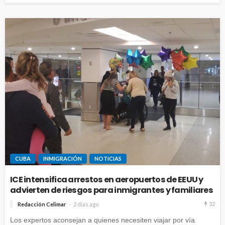
CUBA
INMIGRACIÓN
NOTICIAS
ICE intensifica arrestos en aeropuertos de EEUU y
advierten de riesgos para inmigrantes y familiares
32
Redacción Celimar
2 días ago
Los expertos aconsejan a quienes necesiten viajar por vía