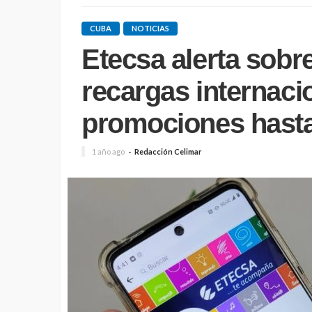
CUBA
NOTICIAS
Etecsa alerta sobr
recargas internaci
promociones hasta
1 año ago
Redacción Celimar