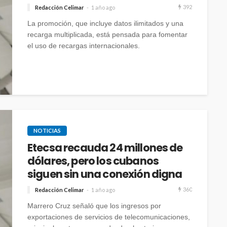
392
Redacción Celimar
1 año ago
S
NOTICIAS
La promoción, que incluye datos ilimitados y una
s en
MultiplyHelp: Conecta con
recarga multiplicada, está pensada para fomentar
clientes y trabajadores de
el uso de recargas internacionales.
para
forma sencilla para ganar
res
dinero extra
39
436
Celimar Redacción
11 horas ago
NOTICIAS
Etecsa recauda 24 millones de
dólares, pero los cubanos
siguen sin una conexión digna
360
Redacción Celimar
1 año ago
Marrero Cruz señaló que los ingresos por
exportaciones de servicios de telecomunicaciones,