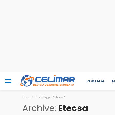
PORTADA
N
Home
Posts Tagged "Etecsa"
Archive
Etecsa