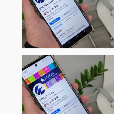
CUBA
INMIGRACIÓN
NOTICIA
ICE intensifica arresto
aeropuertos de EEUU y
advierten de riesgos 
inmigrantes y familia
Redacción Celimar
3 días ago