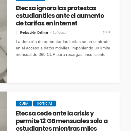
Etecsa ignora las protestas
estudiantiles ante el aumento
de tarifas en internet
470
Redacción Celimar
1 año ago
La decisión de aumentar las tarifas se ha centrado
en el acceso a datos móviles, imponiendo un límite
mensual de 360 CUP para recargas, insuficiente
para cubrir las necesidades básicas de los
usuarios.
CUBA
NOTICIAS
Etecsa cede ante la crisis y
permite 12 GB mensuales solo a
estudiantes mientras miles