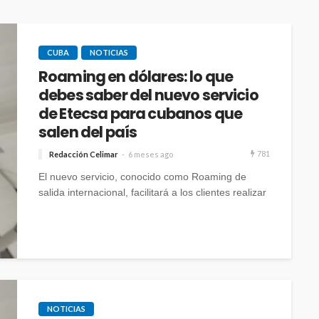
CUBA
NOTICIAS
Roaming en dólares: lo que
debes saber del nuevo servicio
de Etecsa para cubanos que
salen del país
781
Redacción Celimar
6 meses ago
El nuevo servicio, conocido como Roaming de
salida internacional, facilitará a los clientes realizar
y recibir llamadas, enviar mensajes de texto (SMS)
y acceder a datos móviles fuera del país, según el
plan contratado antes de salir de Cuba, informó la
empresa estatal.
NOTICIAS