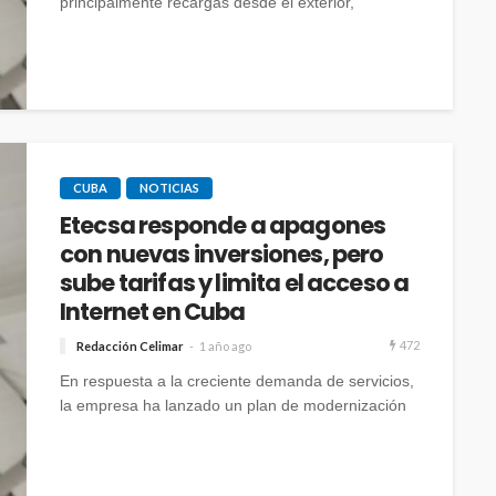
principalmente recargas desde el exterior,
crecieron un 3.5% en el primer semestre del año.
CUBA
NOTICIAS
Etecsa responde a apagones
con nuevas inversiones, pero
sube tarifas y limita el acceso a
Internet en Cuba
472
Redacción Celimar
1 año ago
En respuesta a la creciente demanda de servicios,
la empresa ha lanzado un plan de modernización
que incluye la instalación de 1075 nuevos bancos
de baterías en 438 sitios de telefonía.