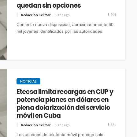
quedan sin opciones
594
Redacción Celimar
1 año ago
Con esta nueva disposición, aproximadamente 60
mil jóvenes identificados por las autoridades
podrán adquirir un total de hasta 12 GB mensuales
para navegar en todas las redes, por un costo
combinado de 720 CUP.
NOTICIAS
Etecsa limita recargas en CUP y
potencia planes en dólares en
plena dolarización del servicio
móvil en Cuba
831
Redacción Celimar
1 año ago
Los usuarios de telefonía móvil prepago solo