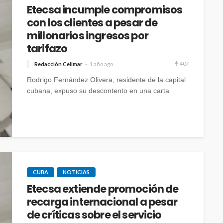
Etecsa incumple compromisos
con los clientes a pesar de
millonarios ingresos por
tarifazo
407
Redacción Celimar
1 año ago
Rodrigo Fernández Olivera, residente de la capital
cubana, expuso su descontento en una carta
publicada en el periódico oficialista Juventud
Rebelde.
CUBA
NOTICIAS
Etecsa extiende promoción de
recarga internacional a pesar
de críticas sobre el servicio