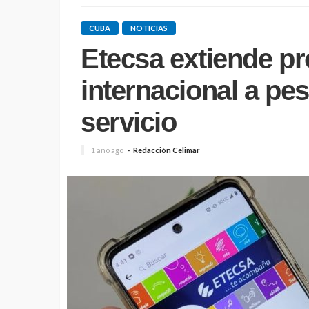
CUBA
NOTICIAS
Etecsa extiende p
internacional a pes
servicio
1 año ago
Redacción Celimar