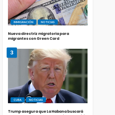
INMIGRACIÓN
NOTICIAS
Nueva directriz migratoria para
migrantes con Green Card
3
CUBA
NOTICIAS
Trump asegura que La Habana buscará