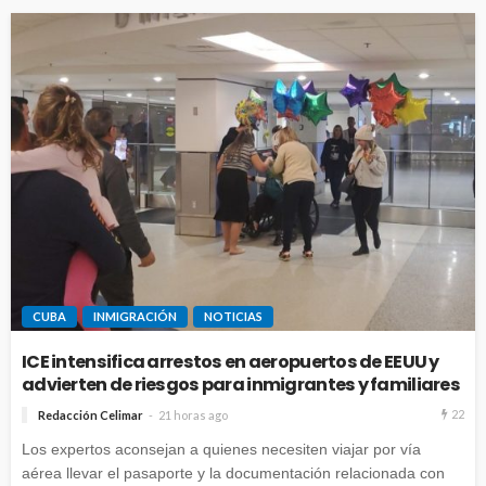
CUBA
INMIGRACIÓN
NOTICIAS
ICE intensifica arrestos en aeropuertos de EEUU y
advierten de riesgos para inmigrantes y familiares
22
Redacción Celimar
21 horas ago
Los expertos aconsejan a quienes necesiten viajar por vía
aérea llevar el pasaporte y la documentación relacionada con