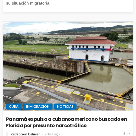
su situación migratoria
CUBA
INMIGRACIÓN
NOTICIAS
Panamá expulsa a cubanoamericano buscado en
Florida por presunto narcotráfico
27
Redacción Celimar
2 días ago