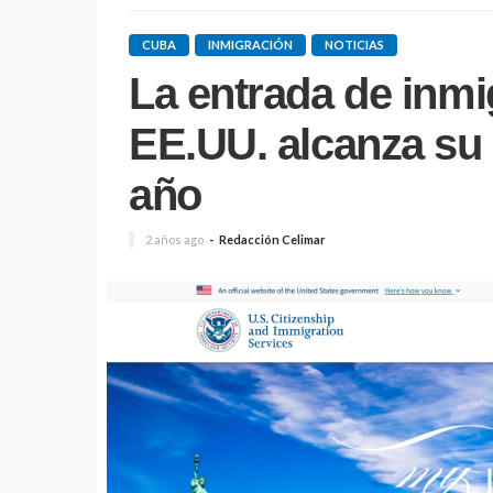
CUBA
INMIGRACIÓN
NOTICIAS
La entrada de inm
EE.UU. alcanza su
año
2 años ago
Redacción Celimar