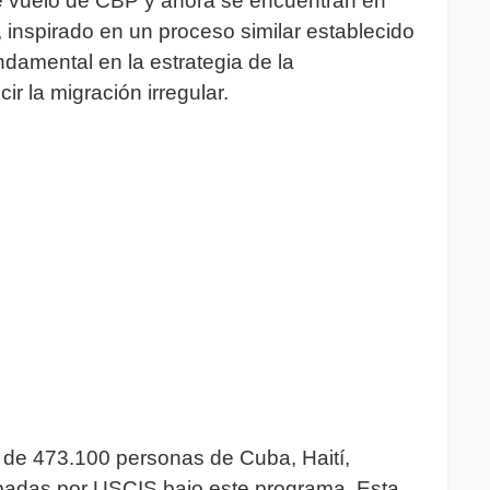
de vuelo de CBP y ahora se encuentran en
, inspirado en un proceso similar establecido
damental en la estrategia de la
r la migración irregular.
al de 473.100 personas de Cuba, Haití,
badas por USCIS bajo este programa. Esta