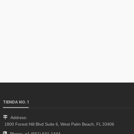
TIENDA NO. 1
Address:
1800 Forest Hill Blvd Suite 6, West Palm Beach, FL 33406
Phone:
+1 (561) 641-1444