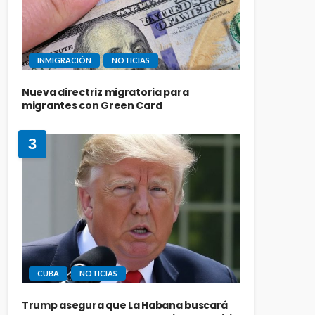
INMIGRACIÓN
NOTICIAS
Nueva directriz migratoria para
migrantes con Green Card
3
CUBA
NOTICIAS
Trump asegura que La Habana buscará