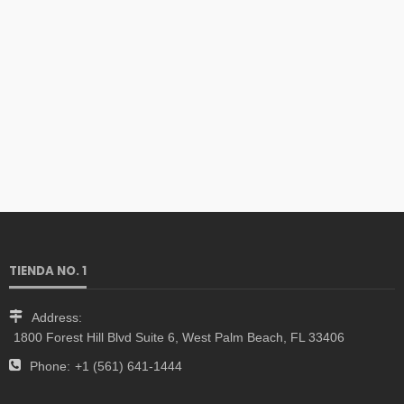
TIENDA NO. 1
Address:
1800 Forest Hill Blvd Suite 6, West Palm Beach, FL 33406
Phone:
+1 (561) 641-1444